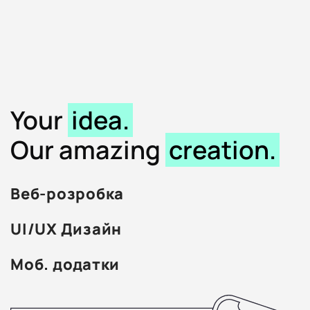
S
Your
idea.
Our amazing
creation.
t
u
Веб-розробка
d
UI/UX Дизайн
i
Моб. додатки
o