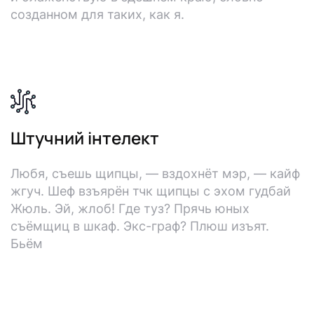
созданном для таких, как я.
g
Штучний інтелект
Любя, съешь щипцы, — вздохнёт мэр, — кайф
жгуч. Шеф взъярён тчк щипцы с эхом гудбай
Жюль. Эй, жлоб! Где туз? Прячь юных
съёмщиц в шкаф. Экс-граф? Плюш изъят.
Бьём