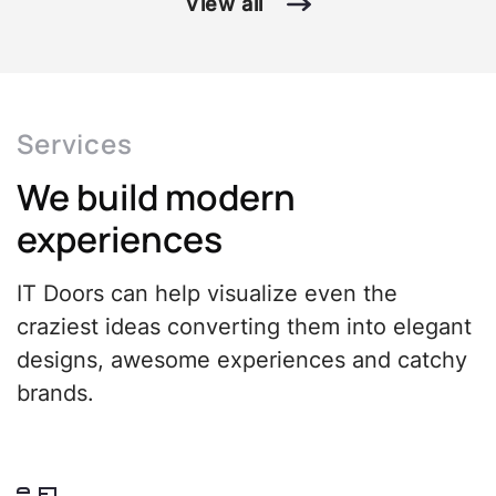
View all
o
l
Services
u
We build modern
t
experiences
i
IT Doors can help visualize even the
o
craziest ideas converting them into elegant
designs, awesome experiences and catchy
n
brands.
s
-