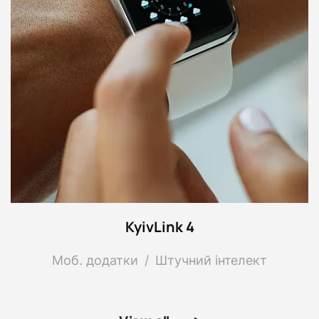
o
r
m
a
t
i
KyivLink 4
o
Моб. додатки
Штучний інтелект
n
s