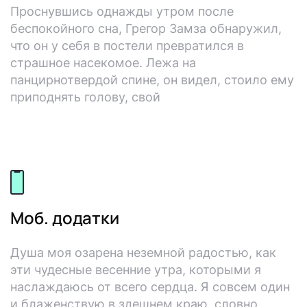
Проснувшись однажды утром после
u
беспокойного сна, Грегор Замза обнаружил,
что он у себя в постели превратился в
t
страшное насекомое. Лежа на
панцирнотвердой спине, он видел, стоило ему
s
приподнять голову, свой
o
u
r
Моб. додатки
c
Душа моя озарена неземной радостью, как
i
эти чудесные весенние утра, которыми я
наслаждаюсь от всего сердца. Я совсем один
n
и блаженствую в здешнем краю, словно