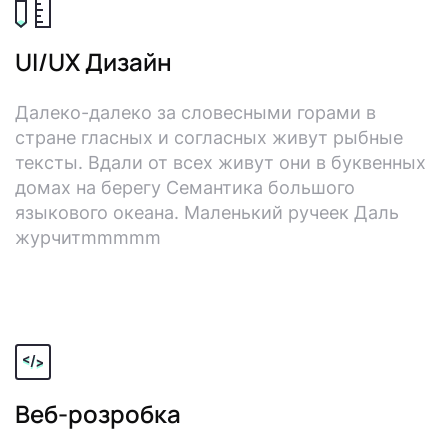
I
UI/UX Дизайн
T
Далеко-далеко за словесными горами в
-
стране гласных и согласных живут рыбные
тексты. Вдали от всех живут они в буквенных
D
домах на берегу Семантика большого
языкового океана. Маленький ручеек Даль
o
журчитmmmmm
o
r
s
Веб-розробка
O