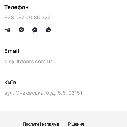
Н
Телефон
а
+38 067 40 86 327
ш
і
к
Email
о
dm@itdoors.com.ua
н
т
У
Київ
к
а
вул. Очаківська, буд. 5/6
,
03151
р
а
к
ї
т
н
а
Послуги і напрями
Рішення