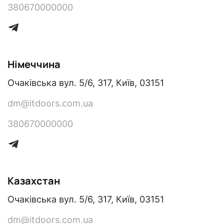
д
380670000000
M
а
e
Т
s
н
е
s
л
і
e
Німеччина
е
n
т
г
Очаківська вул. 5/6, 317, Київ, 03151
g
р
а
e
а
dm@itdoors.com.ua
r
а
м
380670000000
д
Т
р
е
л
е
Казахстан
е
с
г
Очаківська вул. 5/6, 317, Київ, 03151
р
у
а
dm@itdoors.com.ua