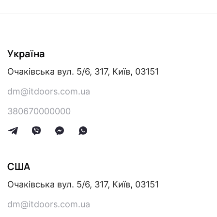
К
Україна
о
Очаківська вул. 5/6, 317, Київ, 03151
н
dm@itdoors.com.ua
т
380670000000
а
T
V
F
W
e
i
a
h
к
l
b
c
a
т
США
e
e
e
t
g
r
b
s
н
Очаківська вул. 5/6, 317, Київ, 03151
r
o
A
і
a
o
p
dm@itdoors.com.ua
m
k
p