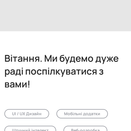
и
н
а
м
а
Вітання. Ми будемо дуже
п
раді поспілкуватися з
і
вами!
с
в
і
UI / UX Дизайн
Мобільні додатки
т
у
Штучний інтелект
Веб-розробка